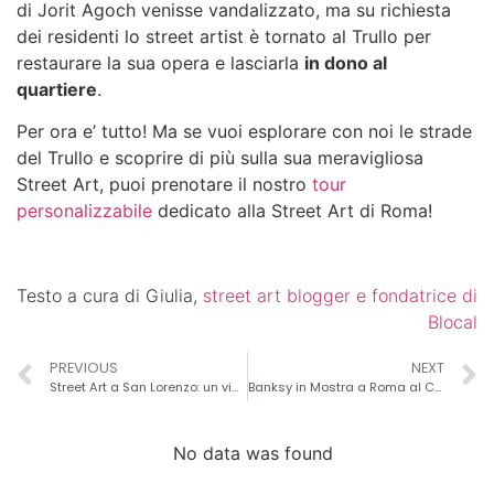
di Jorit Agoch
venisse vandalizzato, ma su richiesta
dei residenti lo street artist è tornato al Trullo per
restaurare la sua opera e lasciarla
in dono al
quartiere
.
Per ora e’ tutto! Ma se vuoi esplorare con noi le strade
del Trullo e scoprire di più sulla sua meravigliosa
Street Art, puoi prenotare il nostro
tour
personalizzabile
dedicato alla Street Art di Roma!
Testo a cura di Giulia,
street art blogger e fondatrice di
Blocal
PREVIOUS
NEXT
Street Art a San Lorenzo: un viaggio tra grandi Murales e Solidarietà di quartiere
Banksy in Mostra a Roma al Chiostro del Bramante
No data was found