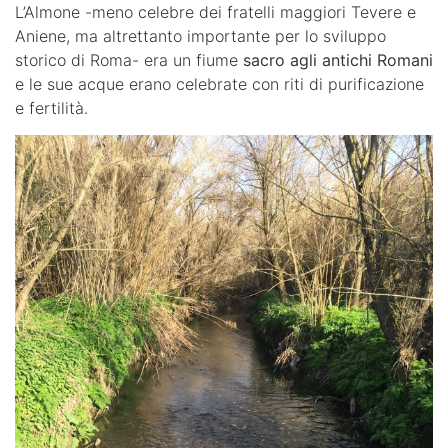
L’Almone -meno celebre dei fratelli maggiori Tevere e
Aniene, ma altrettanto importante per lo sviluppo
storico di Roma- era un fiume
sacro agli antichi Romani
e le sue acque erano celebrate con riti di purificazione
e fertilità.