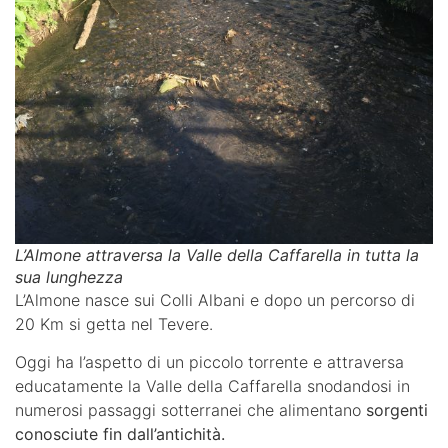
L’Almone attraversa la Valle della Caffarella in tutta la
sua lunghezza
L’Almone nasce sui Colli Albani e dopo un percorso di
20 Km si getta nel Tevere.
Oggi ha l’aspetto di un piccolo torrente e attraversa
educatamente la Valle della Caffarella snodandosi in
numerosi passaggi sotterranei che alimentano
sorgenti
conosciute fin dall’antichità.