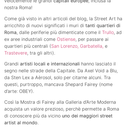
velocemente le grandi
capitali europee
, inclusa la
nostra Roma!
Come già visto in altri articoli del blog, la Street Art ha
arricchito di nuovi significati i muri di
tanti quartieri di
Roma
, dalle periferie più dimenticate come il
Trullo
, ad
ex aree industriali come
Ostiense
, per passare ai
quartieri più centrali (
San Lorenzo,
Garbatella,
e
Trastevere
, tra gli altri).
Grandi
artisti locali e internazionali
hanno lasciato il
segno nelle strade della Capitale. Da Axel Void a Blu,
da Sten Lex a Aèrosol, solo per citarne alcuni. Tra
questi, purtroppo, mancava Shepard Fairey (nome
d’arte: OBEY).
Così la Mostra di Fairey alla Galleria d’Arte Moderna
acquista un valore prezioso, perchè permette a Roma
di conoscere più da vicino
uno dei maggiori street
artist al mondo
.