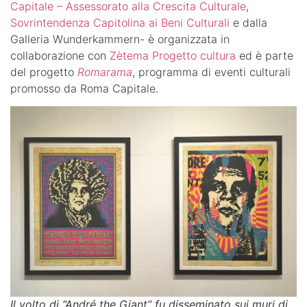
Capitale – Assessorato alla Crescita Culturale
,
Sovrintendenza Capitolina ai Beni Culturali
e dalla
Galleria Wunderkammern- è organizzata in
collaborazione con
Zètema Progetto cultura
ed è parte
del progetto
Romarama
, programma di eventi culturali
promosso da Roma Capitale.
Il volto di “André the Giant” fu disseminato sui muri di